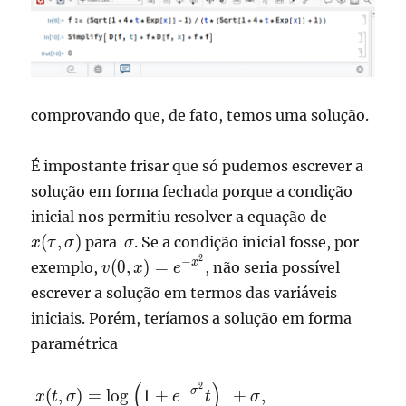
comprovando que, de fato, temos uma solução.
É impostante frisar que só pudemos escrever a
solução em forma fechada porque a condição
x(\tau,\s
inicial nos permitiu resolver a equação de
\sigma
(
,
)
para
. Se a condição inicial fosse, por
x
τ
σ
σ
2
v(0,x)=e^{-
−
x
(
0
,
)
=
exemplo,
, não seria possível
v
x
e
x^2}
escrever a solução em termos das variáveis
iniciais. Porém, teríamos a solução em forma
paramétrica
(
)
2
\displaystyle
−
σ
(
,
)
=
l
o
g
1
+
+
,
x
t
σ
e
t
σ