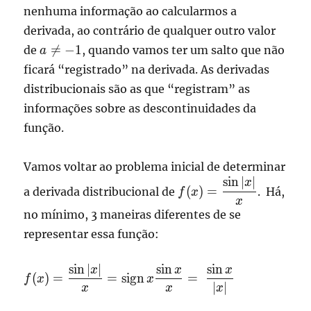
nenhuma informação ao calcularmos a
derivada, ao contrário de qualquer outro valor
a\ne

=
−
1
de
, quando vamos ter um salto que não
a
-1
ficará “registrado” na derivada. As derivadas
distribucionais são as que “registram” as
informações sobre as descontinuidades da
função.
Vamos voltar ao problema inicial de determinar
s
i
n
∣
∣
\displaystyle
x
(
)
=
a derivada distribucional de
. Há,
f
x
f(x)
x
no mínimo, 3 maneiras diferentes de se
=\frac{\sin
|x|}{x}
representar essa função:
s
i
n
∣
∣
s
i
n
s
i
n
\displaystyle
x
x
x
(
)
=
=
sign
=
f
x
x
f(x)
∣
∣
x
x
x
=\frac{\sin