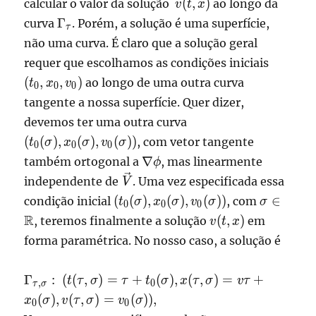
v(t,x)
(
,
)
calcular o valor da solução
ao longo da
v
t
x
\displaystyle
Γ
curva
. Porém, a solução é uma superfície,
τ
\Gamma_\tau
não uma curva. É claro que a solução geral
(t_0,x_0
requer que escolhamos as condições iniciais
v_0)
(
,
,
)
ao longo de uma outra curva
t
x
v
0
0
0
tangente a nossa superfície. Quer dizer,
(t_0(\sigma),x_0(\si
devemos ter uma outra curva
v_0(\sigma))
(
(
)
,
(
)
,
(
))
, com vetor tangente
t
σ
x
σ
v
σ
0
0
0
\nabla
∇
também ortogonal a
, mas linearmente
ϕ
\phi
\vec
independente de
. Uma vez especificada essa
V
V
(t_0(\sigma),x_0(\sigma),
\sigma\
(
(
)
,
(
)
,
(
))
∈
condição inicial
, com
t
σ
x
σ
v
σ
σ
0
0
0
v_0(\sigma))
v(t,x)
R
(
,
)
, teremos finalmente a solução
em
v
t
x
forma paramétrica. No nosso caso, a solução é
\displaystyle
Γ
:
(
(
,
)
=
+
(
)
,
(
,
)
=
+
t
τ
σ
τ
t
σ
x
τ
σ
vτ
,
0
τ
σ
\Gamma_{\tau,\sigma}:
(
)
,
(
,
)
=
(
))
,
x
σ
v
τ
σ
v
σ
0
0
(t(\tau,\sigma) = \tau