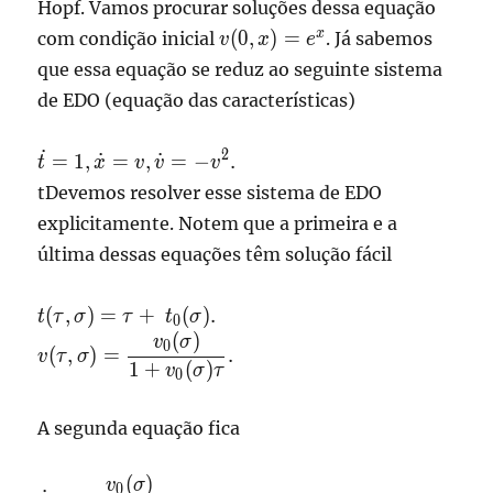
Hopf. Vamos procurar soluções dessa equação
v\partial_x v
v(0,x)
x
(
0
,
)
=
com condição inicial
. Já sabemos
v
x
e
+ v^2=0,
=
que essa equação se reduz ao seguinte sistema
e^{x}
de EDO (equação das características)
˙
\displaystyle
2
=
1
,
˙
=
,
˙
=
−
.
t
x
v
v
v
\dot t = 1,
tDevemos resolver esse sistema de EDO
\dot x = v,
explicitamente. Notem que a primeira e a
\dot v =-
última dessas equações têm solução fácil
v^2.
\displaystyle
(
,
)
=
+
(
)
.
t
τ
σ
τ
t
σ
0
t(\tau,\sigma)
(
)
\displaystyle
v
σ
0
(
,
)
=
.
v
τ
σ
= \tau +
v(\tau,\sigma) =
1
+
(
)
v
σ
τ
0
t_0(\sigma).
\frac{v_0(\sigma)}
{1+v_0(\sigma)\tau}.
A segunda equação fica
(
)
\displaystyle \dot x =
v
σ
0