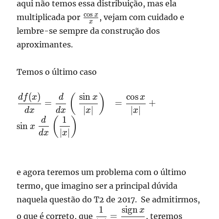
{x} - \frac{\sin x}
aqui não temos essa distribuição, mas ela
{x^2} \right)
\frac{\cos
c
o
s
x
multiplicada por
, vejam com cuidado e
x
x}{x}
lembre-se sempre da construção dos
aproximantes.
Temos o último caso
(
)
s
i
n
c
o
s
\displaystyle
(
)
df
x
d
x
x
=
=
+
\frac{d
∣
∣
∣
∣
d
x
d
x
x
x
1
f(x)}{dx} =
(
)
d
s
i
n
x
\frac{d }
∣
∣
d
x
x
{dx} \left(
\frac{\sin
x}
e agora teremos um problema com o último
{|x|}\right)
termo, que imagino ser a principal dúvida
=
\frac{\cos
naquela questão do T2 de 2017. Se admitirmos,
1
sign
x}{|x|} +
x
\displaystyle
=
o que é correto, que
, teremos