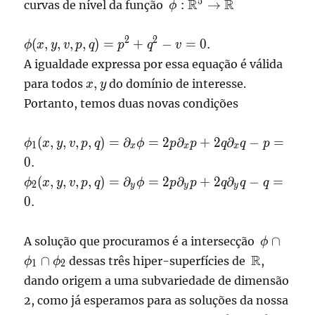
\phi:\mathbb{R}^5
5
R
R
:
→
curvas de nível da função
ϕ
\to \mathbb{R}
\displaystyle
2
2
(
,
,
,
,
)
=
+
−
=
0.
ϕ
x
y
v
p
q
p
q
v
\phi(x,y,v,p,q)
A igualdade expressa por essa equação é válida
= p^2 + q^2 -
x,
,
para todos
do domínio de interesse.
x
y
v = 0 .
y
Portanto, temos duas novas condições
\displaystyle
(
,
,
,
,
)
=
∂
=
2
∂
+
2
∂
−
=
ϕ
x
y
v
p
q
ϕ
p
p
q
q
p
1
x
x
x
\phi_1(x,y,v,p,q)
0.
= \partial_x\phi
\displaystyle
(
,
,
,
,
)
=
∂
=
2
∂
+
2
∂
−
=
ϕ
x
y
v
p
q
ϕ
p
p
q
q
q
2
y
y
y
= 2p\partial_xp
\phi_2(x,y,v,p,q)
0.
+ 2q\partial_xq
= \partial_y\phi
-p = 0 .
= 2p\partial_yp
\phi \ca
∩
A solução que procuramos é a intersecção
ϕ
+ 2q\partial_yq
\phi_1\c
\mathbb{
R
-q = 0 .
∩
dessas três hiper-superfícies de
,
ϕ
ϕ
1
2
\phi_2
dando origem a uma subvariedade de dimensão
2, como já esperamos para as soluções da nossa