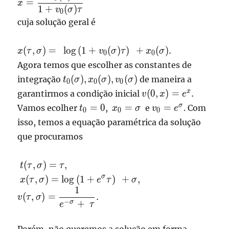
˙
=
x
\frac{v_0(\sigma)}
1
+
(
)
v
σ
τ
0
{1+v_0(\sigma)\tau}
cuja solução geral é
\displaystyle x(\tau,\sigma)
(
,
)
=
l
o
g
(
1
+
(
)
)
+
(
)
.
x
τ
σ
v
σ
τ
x
σ
0
0
=
Agora temos que escolher as constantes de
\log\left(1+v_0(\sigma)\tau
t_0(\sigma),x_0(\sigma),v_0(\sigma)
(
)
,
(
)
,
(
)
integração
de maneira a
t
σ
x
σ
v
σ
0
0
0
\right) +x_0(\sigma).
v(0,x)
x
(
0
,
)
=
.
garantirmos a condição inicial
v
x
e
=
t_0=0
x_0=\sigma
v_0
σ
=
0
=
=
Vamos ecolher
,
e
. Com
t
x
σ
v
e
0
0
0
e^{x}.
=e^{\sigma}
isso, temos a equação paramétrica da solução
que procuramos
\displaystyle
(
,
)
=
,
t
τ
σ
τ
t(\tau,\sigma)
\displaystyle
σ
(
,
)
=
l
o
g
(
1
+
)
+
,
x
τ
σ
e
τ
σ
= \tau ,
x(\tau,\sigma) =
1
\displaystyle
(
,
)
=
.
v
τ
σ
\log\left(1+e^{\sigma}
−
+
v(\tau,\sigma)
σ
e
τ
\tau \right) + \sigma ,
= \frac{1} {e^{-
\sigma}+ \tau}.