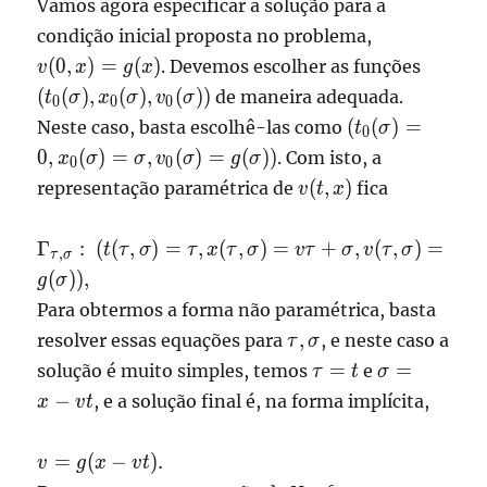
Vamos agora especificar a solução para a
+t_0(\sigma),x(\tau,\sigma)
v(0,x)=g(x)
condição inicial proposta no problema,
= v\tau + x_0(\sigma),
(t_0(\s
v(\tau,\sigma) =
(
0
,
)
=
(
)
. Devemos escolher as funções
v
x
g
x
v_0(\s
v_0(\sigma)),
(
(
)
,
(
)
,
(
))
de maneira adequada.
t
σ
x
σ
v
σ
0
0
0
(t_0(\sigma) =
(
(
)
=
Neste caso, basta escolhê-las como
t
σ
0
0,x_0(\sigma)
0
,
(
)
=
,
(
)
=
(
))
. Com isto, a
x
σ
σ
v
σ
g
σ
0
0
v_0(\sigma) =
v(t,x)
(
,
)
representação paramétrica de
fica
v
t
x
g(\sigma))
\displaystyle
Γ
:
(
(
,
)
=
,
(
,
)
=
+
,
(
,
)
=
t
τ
σ
τ
x
τ
σ
vτ
σ
v
τ
σ
,
τ
σ
\Gamma_{\tau,\sigma}:
(
))
,
g
σ
(t(\tau,\sigma) = \tau
Para obtermos a forma não paramétrica, basta
,x(\tau,\sigma) = v\tau
\tau,\sigma
,
resolver essas equações para
, e neste caso a
τ
σ
+ \sigma , v(\tau,\sigma)
\tau
\sigma
=g(\sigma)),
=
=
solução é muito simples, temos
e
τ
t
σ
= t
= x -vt
−
, e a solução final é, na forma implícita,
x
v
t
v =
=
(
−
)
.
v
g
x
v
t
g(x-