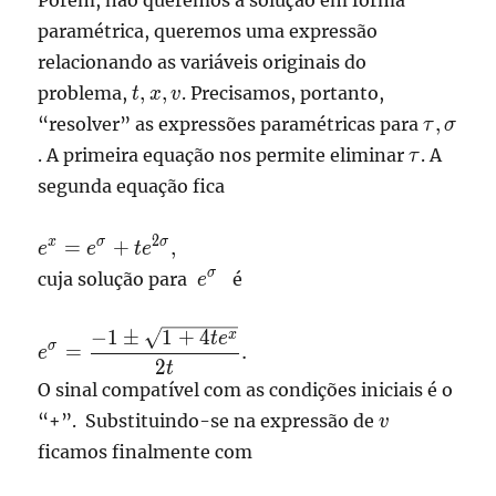
Porém, não queremos a solução em forma
paramétrica, queremos uma expressão
relacionando as variáveis originais do
t,x,v
,
,
problema,
. Precisamos, portanto,
t
x
v
\tau,\s
,
“resolver” as expressões paramétricas para
τ
σ
\tau
. A primeira equação nos permite eliminar
. A
τ
segunda equação fica
\displaystyle
2
x
σ
σ
=
+
,
e
e
t
e
e^x =
\displaystyle
σ
cuja solução para
é
e
e^\sigma +
e^\sigma
te^{2\sigma},
−
1
±
1
+
4
\displaystyle
x
t
e
σ
=
.
e
e^\sigma =
2
t
\frac{-1\pm
O sinal compatível com as condições iniciais é o
\sqrt{1
v
“+”. Substituindo-se na expressão de
v
+4te^{x}}}
ficamos finalmente com
{2t}.