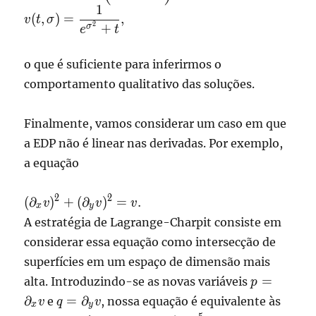
x(t,\sigma) =
1
\displaystyle
(
,
)
=
,
\log\left(1+e^{-
v
t
σ
2
+
v(t,\sigma) =
σ
e
t
\sigma^2} t
\frac{1}
\right) +
{e^{\sigma^2}+
o que é suficiente para inferirmos o
\sigma ,
t},
comportamento qualitativo das soluções.
Finalmente, vamos considerar um caso em que
a EDP não é linear nas derivadas. Por exemplo,
a equação
\displaystyle
2
2
(
∂
)
+
(
∂
)
=
.
v
v
v
x
y
( \partial_x
A estratégia de Lagrange-Charpit consiste em
v)^2 +
considerar essa equação como intersecção de
(\partial_y
superfícies em um espaço de dimensão mais
v)^2 = v .
p=\partial
=
alta. Introduzindo-se as novas variáveis
p
v
q=\partial_y
∂
=
∂
e
, nossa equação é equivalente às
v
q
v
x
y
v