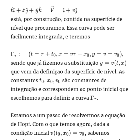
^
˙
\dot
^
+
˙
^
+
˙
=
=
^
+
^
t

x

y
k
V

v

t\hat\imath
está, por construção, contida na superfície de
+ \dot
nível que procuramos. Essa curva pode ser
x\hat\jmath
facilmente integrada, e teremos
+ \dot
y\hat k =
\vec V =
\displaystyle
Γ
:
(
=
+
,
=
+
,
=
=
)
,
t
τ
t
x
vτ
x
y
v
v
0
0
0
τ
\hat\imath
\Gamma_\tau:
y =
=
(
,
)
sendo que já fizemos a substituição
y
v
t
x
+ v\hat
\quad (t =
v(t,x)
que vem da definição da superfície de nível. As
\jmath
\tau +t_0,x =
t_0,x_0,
,
,
constantes
são constantes de
t
x
v
v\tau + x_0,y
0
0
0
v_0
= v = v_0),
integração e correspondem ao ponto inicial que
\displaystyle
Γ
escolhemos para definir a curva
.
τ
\Gamma_\tau
Estamos a um passo de resolvermos a equação
de Hopf. Com o que temos agora, dada a
v(t_0,x_0)=v_0
(
,
)
=
condição inicial
, sabemos
v
t
x
v
0
0
0