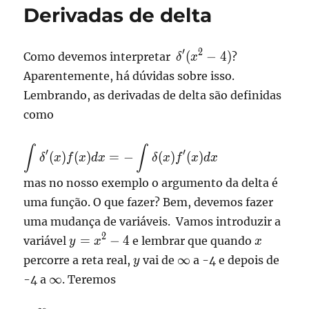
Derivadas de delta
\displaystyle
′
2
(
−
4
)
Como devemos interpretar
?
δ
x
\delta'(x^2
Aparentemente, há dúvidas sobre isso.
-4)
Lembrando, as derivadas de delta são definidas
como
\displaystyle
∫
∫
′
′
(
)
(
)
=
−
(
)
(
)
δ
x
f
x
d
x
δ
x
f
x
d
x
\int
\delta'(x)
mas no nosso exemplo o argumento da delta é
f(x) dx = -
uma função. O que fazer? Bem, devemos fazer
\int
uma mudança de variáveis. Vamos introduzir a
\delta(x)
\displaystyle
2
x
=
−
4
variável
e lembrar que quando
y
x
x
f'(x) dx
y = x^2 -4
y
\infty
∞
percorre a reta real,
vai de
a -4 e depois de
y
\infty
∞
-4 a
. Teremos