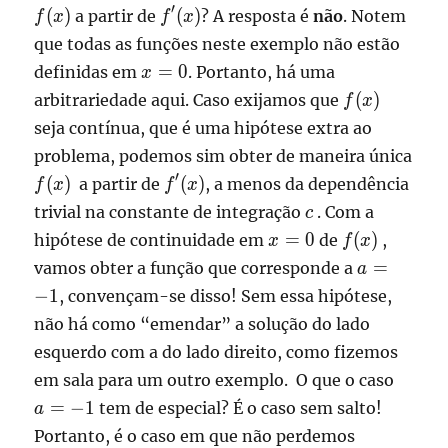
f'(x)
′
(
)
(
)
a partir de
? A resposta é
não
. Notem
f
x
f
x
que todas as funções neste exemplo não estão
x=0
=
0
definidas em
. Portanto, há uma
x
f(x)
(
)
arbitrariedade aqui. Caso exijamos que
f
x
seja contínua, que é uma hipótese extra ao
problema, podemos sim obter de maneira única
f(x)
f'(x)
′
(
)
(
)
a partir de
, a menos da dependência
f
x
f
x
c
trivial na constante de integração
. Com a
c
x=0
f(x)
=
0
(
)
hipótese de continuidade em
de
,
x
f
x
a=-1
=
vamos obter a função que corresponde a
a
−
1
, convençam-se disso! Sem essa hipótese,
não há como “emendar” a solução do lado
esquerdo com a do lado direito, como fizemos
a=-1
em sala para um outro exemplo. O que o caso
=
−
1
tem de especial? É o caso sem salto!
a
Portanto, é o caso em que não perdemos