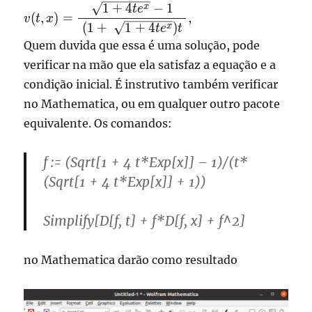
1
+
4
−
1
\displaystyle
x
t
e
(
,
)
=
,
v
t
x
v(t,x) = \frac{
(
1
+
1
+
4
)
x
t
e
t
\sqrt{1
Quem duvida que essa é uma solução, pode
+4te^{x}} -1}
verificar na mão que ela satisfaz a equação e a
{ ( 1 +
condição inicial. É instrutivo também verificar
\sqrt{1
no Mathematica, ou em qualquer outro pacote
+4te^{x}})t },
equivalente. Os comandos:
f := (Sqrt[1 + 4 t*Exp[x]] – 1)/(t*
(Sqrt[1 + 4 t*Exp[x]] + 1))
Simplify[D[f, t] + f*D[f, x] + f^2]
no Mathematica darão como resultado