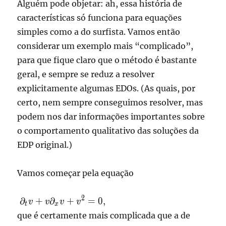
Alguém pode objetar: ah, essa história de
características só funciona para equações
simples como a do surfista. Vamos então
considerar um exemplo mais “complicado”,
para que fique claro que o método é bastante
geral, e sempre se reduz a resolver
explicitamente algumas EDOs. (As quais, por
certo, nem sempre conseguimos resolver, mas
podem nos dar informações importantes sobre
o comportamento qualitativo das soluções da
EDP original.)
Vamos começar pela equação
\displaystyle
2
∂
+
∂
+
=
0
,
v
v
v
v
t
x
\partial_t v
que é certamente mais complicada que a de
+