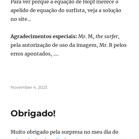
Para ver porque a equação de Hopf merece o
vt).
apelido de equação do surfista, veja a solução
no site…
Agradecimentos especiais:
Mr. M,
the surfer
,
pela autorização de uso da imagem, Mr. R pelos
erros apontados, ….
Posted
November 4, 2023
on
Obrigado!
Muito obrigado pela surpresa no meu dia do