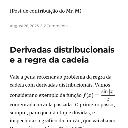
\frac{1}{2}
\int_{-4}^\infty \delta
(Post de contribuição do Mr. M).
(y) \left(
\frac{f'(\sqrt{y +4})}
Posted
on
August 26, 2023
2 Comments
{2(y+4)} -
on
Derivadas
\frac{f(\sqrt{y +4})}
de
{2\sqrt{y+4}^3}
delta
Derivadas distribucionais
\right) dy = -
\frac{f'(2)}{16} +
e a regra da cadeia
\frac{f(2)}{32}
Vale a pena retornar ao problema da regra da
cadeia com derivadas distribucionais. Vamos
s
i
n
∣
∣
\displaystyle
x
(
)
=
considerar o exemplo da função
f
x
f(x)
x
comentada na aula passada. O primeiro passo,
=\frac{\sin
|x|}{x}
sempre, para que não fique dúvidas, é
inspecionar o gráfico da função, que vai abaixo.