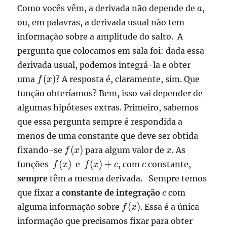
{x^2} \right), & x
a
Como vocês vêm, a derivada não depende de
,
a
<0, \\ \frac{\cos x}
ou, em palavras, a derivada usual não tem
{x} - \frac{\sin x}
{x^2} , & x >
informação sobre a amplitude do salto. A
0.\end{array}\right.
pergunta que colocamos em sala foi: dada essa
derivada usual, podemos integrá-la e obter
f(x)
(
)
uma
? A resposta é, claramente, sim. Que
f
x
função obteríamos? Bem, isso vai depender de
algumas hipóteses extras. Primeiro, sabemos
que essa pergunta sempre é respondida a
menos de uma constante que deve ser obtida
f(x)
x
(
)
fixando-se
para algum valor de
. As
f
x
x
f(x)
f(x)
c
(
)
(
)
+
funções
e
, com
constante,
f
x
f
x
c
c
+c
sempre
têm a mesma derivada. Sempre temos
c
que fixar a
constante de integração
com
c
f(x)
(
)
alguma informação sobre
. Essa é a única
f
x
f(x)
informação que precisamos fixar para obter