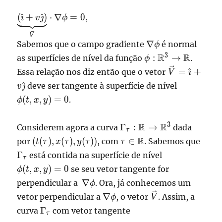
\displaystyle
(
^
+
^
)
⋅
∇
=
0
,

v

ϕ
\underbrace{\left(
V
\hat\imath +
\nabla
∇
Sabemos que o campo gradiente
é normal
ϕ
v\hat \jmath
\phi
\phi:
3
R
R
:
→
as superfícies de nível da função
.
ϕ
\right)}_{\vec
\mathbb{R}^3
\vec V =
=
^
+
Essa relação nos diz então que o vetor
V}\cdot
V

\to
\hat\imath
\nabla\phi = 0,
\phi(t,x,y)
^
deve ser tangente à superfície de nível
v

\mathbb{R}
+ v\hat
= 0
(
,
,
)
=
0
.
ϕ
t
x
y
\jmath
\Gamma_\tau:\mathbb
3
R
R
Γ
:
→
Considerem agora a curva
dada
τ
\mathbb{R}^3
(t(\tau),x(\tau),y(\tau))
\tau \in
\Ga
R
(
(
)
,
(
)
,
(
))
∈
por
, com
. Sabemos que
t
τ
x
τ
y
τ
τ
\mathbb{R}
\phi(t,x,y)=0
Γ
está contida na superfície de nível
τ
(
,
,
)
=
0
se seu vetor tangente for
ϕ
t
x
y
\nabla
∇
perpendicular a
. Ora, já conhecemos um
ϕ
\phi
\nabla
\vec
∇
vetor perpendicular a
, o vetor
. Assim, a
ϕ
V
\phi
V
\Gamma_\tau
Γ
curva
com vetor tangente
τ