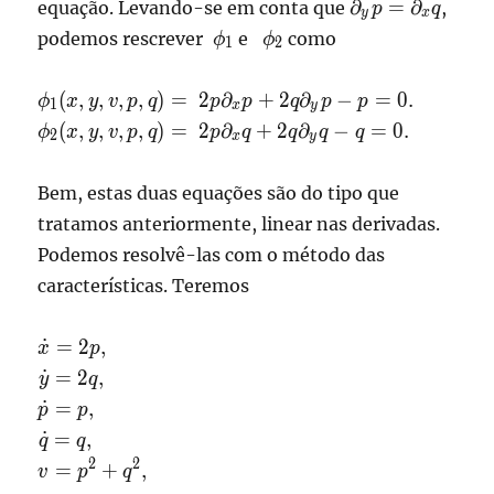
\partial_yp
∂
=
∂
equação. Levando-se em conta que
,
p
q
y
x
=\partial_xq
podemos rescrever
e
como
ϕ
ϕ
1
2
\phi_1
\phi_2
\displaystyle
(
,
,
,
,
)
=
2
∂
+
2
∂
−
=
0.
ϕ
x
y
v
p
q
p
p
q
p
p
1
x
y
\phi_1(x,y,v,p,q)
\displaystyle
(
,
,
,
,
)
=
2
∂
+
2
∂
−
=
0.
ϕ
x
y
v
p
q
p
q
q
q
q
2
x
y
= 2p\partial_xp
\phi_2(x,y,v,p,q)
+ 2q\partial_yp
=
Bem, estas duas equações são do tipo que
-p = 0 .
2p\partial_xq+
tratamos anteriormente, linear nas derivadas.
2q\partial_yq -q
= 0 .
Podemos resolvê-las com o método das
características. Teremos
\displaystyle
˙
=
2
,
x
p
\dot x = 2p,
\displaystyle
˙
=
2
,
y
q
\dot y = 2q,
\displaystyle
˙
=
,
p
p
\dot p = p,
\displaystyle
˙
=
,
q
q
\dot q = q,
\displaystyle
2
2
=
+
,
v
p
q
v = p^2 +