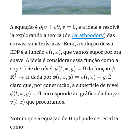
\displaystyle
∂
+
∂
=
0
,
A equação é
e a ideia é resolvê-
v
v
v
t
x
\partial_t v
la explorando a teoria (de
Caratheodory
) das
+
curvas características. Bem, a solução dessa
v\partial_xv
v(t,x)
(
,
)
EDP é a função
, que vamos supor por ora
v
t
x
= 0,
suave. A ideia é considerar essa função como a
\phi(t,x,y)
\phi:
(
,
,
)
=
0
:
superfície de nível
da função
ϕ
t
x
y
ϕ
= 0
\mathb
\phi(t,x,y)
3
R
R
→
(
,
,
)
=
(
,
)
−
.
dada por
É
ϕ
t
x
y
v
t
x
y
\to
= v(t,x) -
\phi(
claro que, por construção, a superfície de nível
\mathb
y.
= 0
v(t,x
(
,
,
)
=
0
corresponde ao gráfico da função
ϕ
t
x
y
(
,
)
que procuramos.
v
t
x
Notem que a equação de Hopf pode ser escrita
como