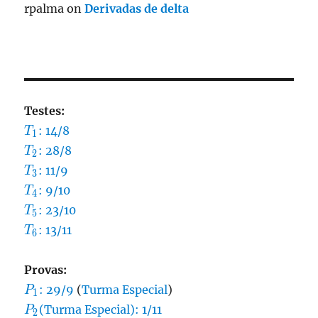
rpalma
on
Derivadas de delta
Testes:
T_1
: 14/8
T
1
T_2
: 28/8
T
2
T_3
: 11/9
T
3
T_4
: 9/10
T
4
T_5
: 23/10
T
5
T_6
: 13/11
T
6
Provas:
P_1
: 29/9
(
Turma Especial
)
P
1
P_2
(Turma Especial): 1/11
P
2