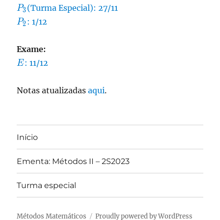
P_3
(Turma Especial): 27/11
P
3
P_2
: 1/12
P
2
Exame:
E
: 11/12
E
Notas atualizadas
aqui
.
Início
Ementa: Métodos II – 2S2023
Turma especial
Métodos Matemáticos
Proudly powered by WordPress