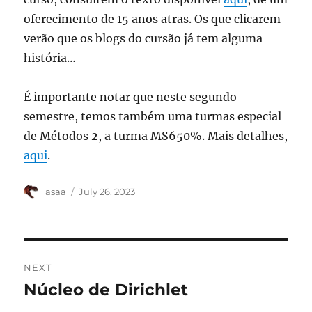
oferecimento de 15 anos atras. Os que clicarem
verão que os blogs do cursão já tem alguma
história…
É importante notar que neste segundo
semestre, temos também uma turmas especial
de Métodos 2, a turma MS650%. Mais detalhes,
aqui
.
Author
Posted
asaa
July 26, 2023
on
Post
NEXT
navigation
Núcleo de Dirichlet
Next
post: