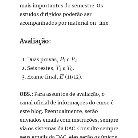
mais importantes do semestre. Os
estudos dirigidos poderão ser
acompanhados por material on-line.
Avaliação:
P_1
P_2
Duas provas,
e
.
P
P
1
2
T_1
T_6
Seis testes,
a
.
T
T
1
6
E
Exame final,
(11/12).
E
OBS.:
Para assuntos de avaliação, o
canal oficial de informações do curso é
este blog. Eventualmente, serão
enviados emails com instruções, sempre
via os sistemas da DAC. Consulte sempre
seus emails da DAC, eles serão os únicos