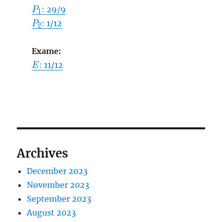
P_1
: 29/9
P
1
P_2
: 1/12
P
2
Exame:
E
: 11/12
E
Archives
December 2023
November 2023
September 2023
August 2023