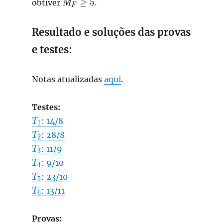
M_F\ge
≥
5
obtiver
.
M
F
5
Resultado e soluções das provas
e testes:
Notas atualizadas
aqui
.
Testes:
T_1
: 14/8
T
1
T_2
: 28/8
T
2
T_3
: 11/9
T
3
T_4
: 9/10
T
4
T_5
: 23/10
T
5
T_6
: 13/11
T
6
Provas: