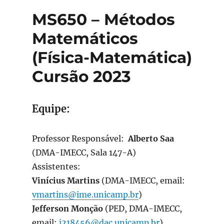
MS650 – Métodos
Matemáticos
(Física-Matemática)
Cursão 2023
Equipe:
Professor Responsável:
Alberto Saa
(DMA-IMECC, Sala 147-A)
Assistentes:
Vinícius Martins
(DMA-IMECC, email:
vmartins@ime
.unicamp.br
)
Jefferson Monção
(PED, DMA-IMECC,
email:
j218456@dac.unicamp.br
)