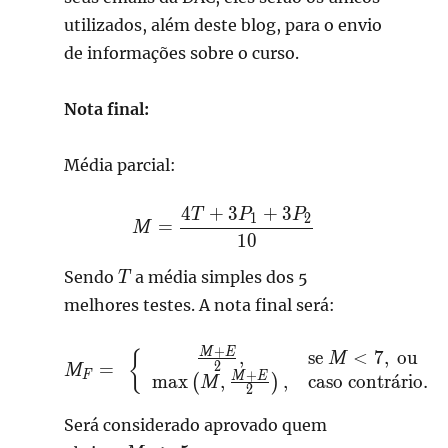
utilizados, além deste blog, para o envio
de informações sobre o curso.
Nota final:
Média parcial:
4
+
3
+
3
T
P
P
M = \frac{4T + 3P_1 + 
1
2
=
M
10
T
Sendo
a média simples dos 5
T
melhores testes. A nota final será:
+
M
E
M_F= \left\{ \begin{arra
,
se
<
7
,
ou
{
M
2
=
M
+
F
M
E
m
a
x
,
,
caso
contr
a
ˊ
rio.
(
)
M
2
Será considerado aprovado quem