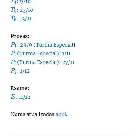
T_4
: 9/10
T
4
T_5
: 23/10
T
5
T_6
: 13/11
T
6
Provas:
P_1
: 29/9
(
Turma Especial
)
P
1
P_2
(Turma Especial): 1/11
P
2
P_3
(Turma Especial): 27/11
P
3
P_2
: 1/12
P
2
Exame:
E
: 11/12
E
Notas atualizadas
aqui
.