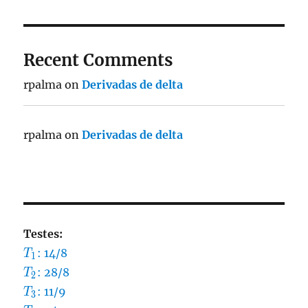
Recent Comments
rpalma
on
Derivadas de delta
rpalma
on
Derivadas de delta
Testes:
T_1
: 14/8
T
1
T_2
: 28/8
T
2
T_3
: 11/9
T
3