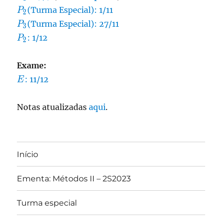
P_2
(Turma Especial): 1/11
P
2
P_3
(Turma Especial): 27/11
P
3
P_2
: 1/12
P
2
Exame:
E
: 11/12
E
Notas atualizadas
aqui
.
Início
Ementa: Métodos II – 2S2023
Turma especial