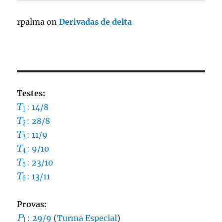
rpalma
on
Derivadas de delta
Testes:
T_1
: 14/8
T
1
T_2
: 28/8
T
2
T_3
: 11/9
T
3
T_4
: 9/10
T
4
T_5
: 23/10
T
5
T_6
: 13/11
T
6
Provas:
P_1
: 29/9
(
Turma Especial
)
P
1