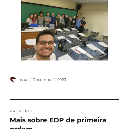
Author
Posted
asaa
December 2, 2023
on
Post
PREVIOUS
navigation
Mais sobre EDP de primeira
Previous
post: