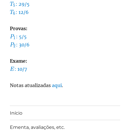
T_5
: 29/5
T
5
T_6
: 12/6
T
6
Provas:
P_1
: 5/5
P
1
P_2
: 30/6
P
2
Exame:
E
: 10/7
E
Notas atualizadas
aqui
.
Início
Ementa, avaliações, etc.