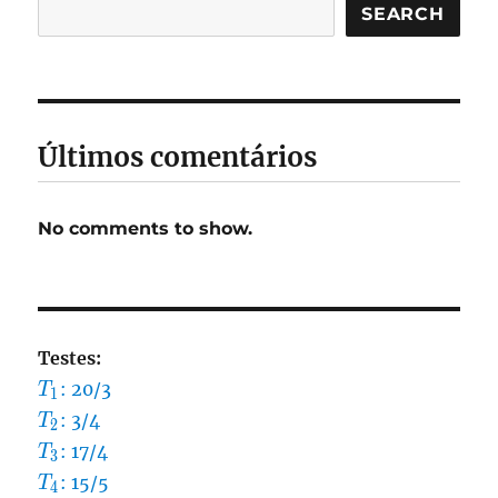
SEARCH
Últimos comentários
No comments to show.
Testes:
T_1
: 20/3
T
1
T_2
: 3/4
T
2
T_3
: 17/4
T
3
T_4
: 15/5
T
4