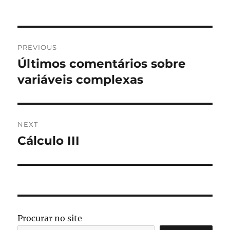
on
Post
PREVIOUS
navigation
Últimos comentários sobre
Previous
post:
variáveis complexas
NEXT
Cálculo III
Next
post:
Procurar no site