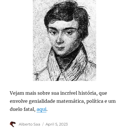
Vejam mais sobre sua incrível história, que
envolve genialidade matemática, política e um
duelo fatal,
aqui
.
Author
Posted
Alberto Saa
April 5, 2023