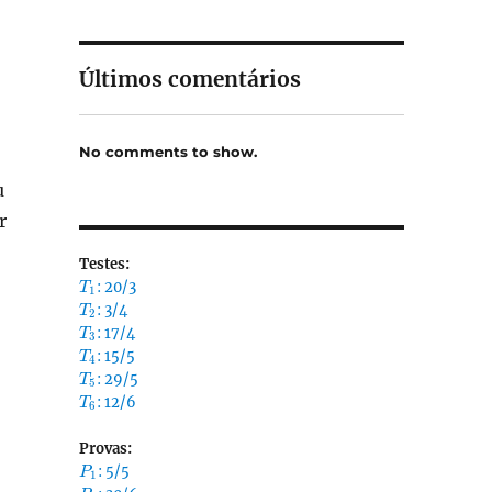
Últimos comentários
No comments to show.
u
r
Testes:
T_1
: 20/3
T
1
T_2
: 3/4
T
2
T_3
: 17/4
T
3
T_4
: 15/5
T
4
T_5
: 29/5
T
5
T_6
: 12/6
T
6
Provas:
P_1
: 5/5
P
1