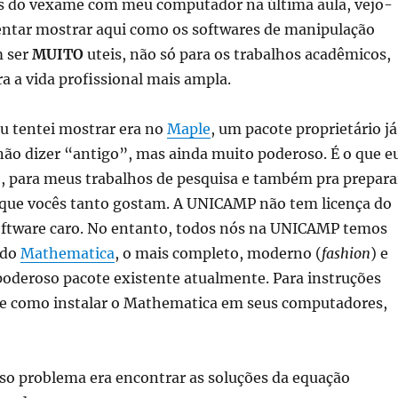
is do vexame com meu computador na última aula, vejo-
entar mostrar aqui como os softwares de manipulação
m ser
MUITO
uteis, não só para os trabalhos acadêmicos,
 a vida profissional mais ampla.
u tentei mostrar era no
Maple
, um pacote proprietário já
 não dizer “antigo”, mas ainda muito poderoso. É o que e
o, para meus trabalhos de pesquisa e também pra prepara
s que vocês tanto gostam. A UNICAMP não tem licença do
oftware caro. No entanto, todos nós na UNICAMP temos
 do
Mathematica
, o mais completo, moderno (
fashion
) e
oderoso pacote existente atualmente. Para instruções
 de como instalar o Mathematica em seus computadores,
o problema era encontrar as soluções da equação