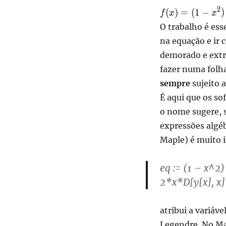
\displaystyle
2
(
)
=
(
1
−
)
f
x
x
f(x) = (1-
O trabalho é es
x^2)^\frac{m}
na equação e ir
{2}z(x)
demorado e extr
fazer numa folha
sempre
sujeito a
É aqui que os so
o nome sugere, 
expressões algéb
Maple) é muito 
eq := (1 – x^2)
2*x*D[y[x], x
atribui a variáv
Legendre. No Ma