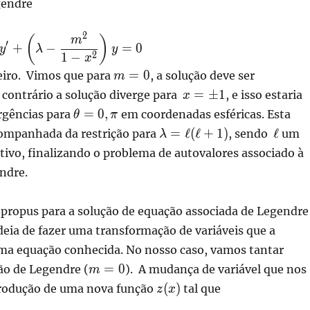
gendre
2
(
)
m
′
+
−
=
0
y
λ
y
2
1
−
x
m=0
=
0
iro. Vimos que para
, a solução deve ser
m
x=\pm
=
±
1
 contrário a solução diverge para
, e isso estaria
x
0
1
\theta=0,\pi
=
0
,
rgências para
em coordenadas esféricas. Esta
θ
π
\lambda =
\ell
=
ℓ
(
ℓ
+
1
)
ℓ
companhada da restrição para
, sendo
um
λ
\ell(\ell+1)
tivo, finalizando o problema de autovalores associado à
ndre.
 propus para a solução de equação associada de Legendre
deia de fazer uma transformação de variáveis que a
uma equação conhecida. No nosso caso, vamos tantar
m=0
=
0
ão de Legendre (
). A mudança de variável que nos
m
z(x)
(
)
ntrodução de uma nova função
tal que
z
x