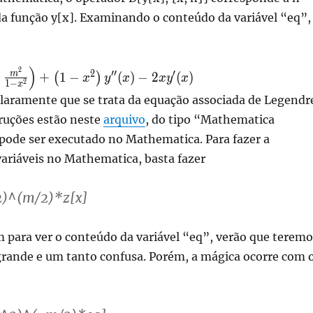
da função y[x]. Examinando o conteúdo da variável “eq”,
)
2
2
′′
′
m
−
+
1
−
(
)
−
2
(
)
(
)
x
y
x
x
y
x
2
1
−
x
bda}-
laramente que se trata da equação associada de Legendr
truções estão neste
arquivo
, do tipo “Mathematica
ft(1-
)-2 x
pode ser executado no Mathematica. Para fazer a
variáveis no Mathematica, basta fazer
^2)^(m/2)*z[x]
 para ver o conteúdo da variável “eq”, verão que teremo
rande e um tanto confusa. Porém, a mágica ocorre com 