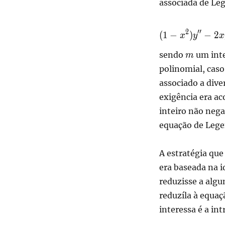
associada de Le
\displaystyle(1-
2
′′
(
1
−
)
−
2
x
y
x
x^2)y'' - 2xy' +
\left(\lambda -
m
sendo
um inte
m
\frac{m^2}{1-
polinomial, caso
x^2}\right)y=
associado a dive
exigência era a
inteiro não nega
equação de Lege
A estratégia que
era baseada na i
reduzisse a alg
reduzíla à equaç
interessa é a i