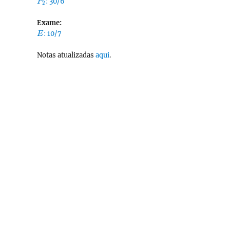
P_2
: 30/6
P
2
Exame:
E
: 10/7
E
Notas atualizadas
aqui
.