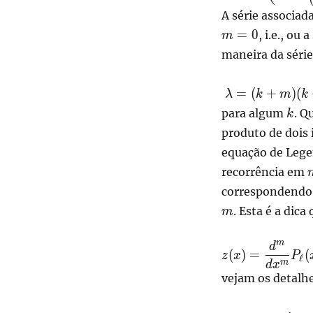
\frac{(k+m)
A série associa
(k+m+1)-
=
0
, i.e., ou
m
\lambda}{(k+
maneira da séri
(k+1)}\right)a
\displaystyle
=
(
+
)
(
λ
k
m
k
\lambda =
k
para algum
. Q
k
(k+m)
produto de dois 
(k+m+1).
equação de Legen
recorrência em
correspondendo
. Esta é a dic
m
m
d
\displaystyle z(
(
)
=
(
z
x
P
ℓ
= \frac{d^m}
m
d
x
vejam os detalhe
{dx^m}P_\ell(x