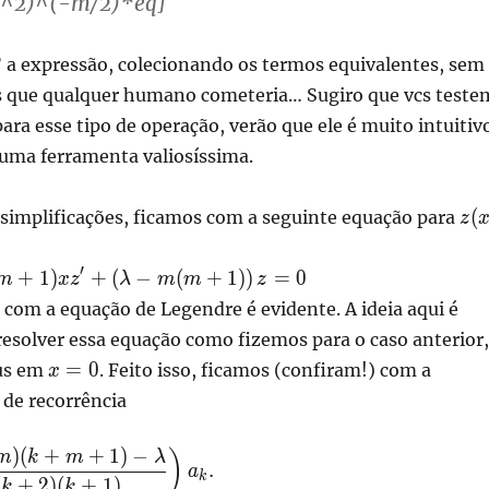
 x^2)^(-m/2)*eq]
” a expressão, colecionando os termos equivalentes, sem
s que qualquer humano cometeria… Sugiro que vcs test
ra esse tipo de operação, verão que ele é muito intuitiv
 É uma ferramenta valiosíssima.
z(x
(
 simplificações, ficamos com a seguinte equação para
z
′
+
1
)
+
(
−
(
+
1
)
)
=
0
m
x
z
λ
m
m
z
com a equação de Legendre é evidente. A ideia aqui é
esolver essa equação como fizemos para o caso anterior,
x=0
=
0
us em
. Feito isso, ficamos (confiram!) com a
x
 de recorrência
)
(
+
+
1
)
−
)
m
k
m
λ
.
a
k
t(
(
+
2
)
(
+
1
)
k
k