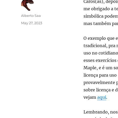
Caros(as), depo
me obrigado a t
Author
Alberto Saa
simbólica pode
Posted
May 27, 2023
mas também para
on
O exemplo que e
tradicional, pra
uso no cotidian
esses exercício
Maple, e é um s
licença para uso
provavelmente p
sobre licença e
vejam
aqui
.
Lembrando, noss