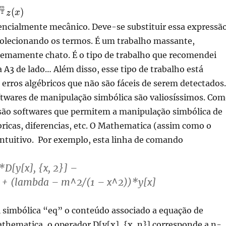
m
(
)
z
x
2
sencialmente mecânico. Deve-se substituir essa expressã
 colecionando os termos. É um trabalho massante,
emamente chato. É o tipo de trabalho que recomendei
 A3 de lado… Além disso, esse tipo de trabalho está
 erros algébricos que não são fáceis de serem detectados.
ftwares de manipulação simbólica são valiosíssimos. Co
são softwares que permitem a manipulação simbólica de
ricas, diferencias, etc. O Mathematica (assim como o
intuitivo. Por exemplo, esta linha de comando
*D[y[x], {x, 2}] –
] + (lambda – m^2/(1 – x^2))*y[x]
el simbólica “eq” o conteúdo associado a equação de
thematica, o operador D[y[x], {x, n}] corresponde a n-