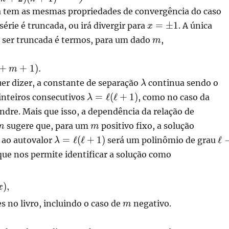
m
da tem as mesmas propriedades de convergência do caso
x=\pm
=
±
1
 a série é truncada, ou irá divergir para
. A única
x
2)
1
m
e ser truncada é termos, para um dado
,
m
_k.
+
+
1
)
.
m
\lambda
uer dizer, a constante de separação
continua sendo o
λ
\lambda
=
ℓ
(
ℓ
+
1
)
inteiros consecutivos
, como no caso da
λ
= \ell
dre. Mais que isso, a dependência da relação de
(\ell+1)
m
m
sugere que, para um
positivo fixo, a solução
m
m
\lambda
\el
=
ℓ
(
ℓ
+
1
)
ℓ
 ao autovalor
será um polinômio de grau
λ
= \ell
- 
a que nos permite identificar a solução como
(\ell+1)
x)
)
,
x
m
s no livro, incluindo o caso de
negativo.
),
m