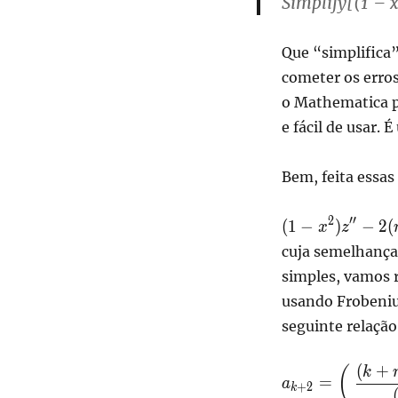
Simplify[(1 –
Que “simplifica
cometer os erro
o Mathematica pa
e fácil de usar.
Bem, feita essas
\displaystyle(1-
2
′′
(
1
−
)
−
2
(
x
z
x^2)z'' -
cuja semelhança 
2(m+1)xz' +
simples, vamos r
\left(\lambda -
usando Frobeni
m(m+1)
\right)z=0
seguinte relação
(
+
\displaystyle
(
k
=
a
+
2
k
a_{k+2} =\lef