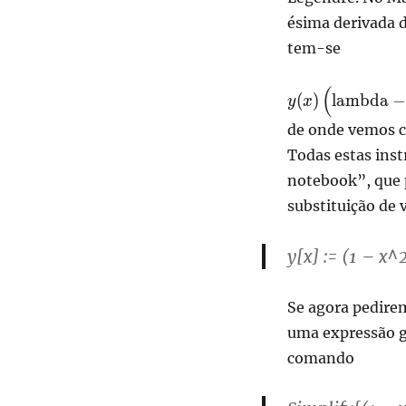
ésima derivada 
tem-se
(
y(x)
(
)
lambda
y
x
\left(\text{lam
de onde vemos c
\frac{m^2}{1-
Todas estas ins
x^2}\right)+\le
x^2\right) y''(x
notebook”, que 
y'(x)
substituição de 
y[x] := (1 – x
Se agora pedirem
uma expressão g
comando