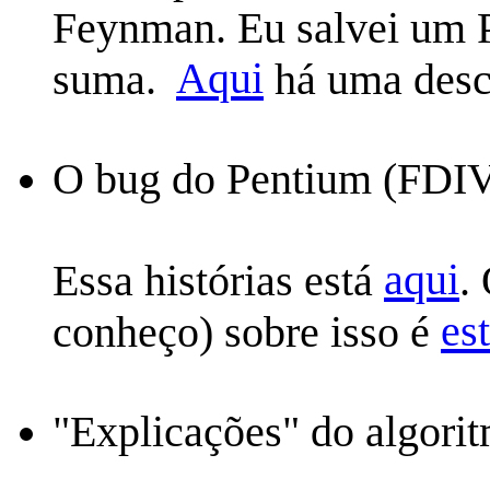
Feynman. Eu salvei um 
Aqui
suma.
há uma descr
O bug do Pentium (FDI
aqui
Essa histórias está
.
es
conheço) sobre isso é
"Explicações" do algorit